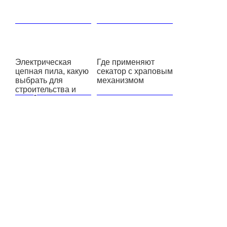
Электрическая
Где применяют
цепная пила, какую
секатор с храповым
выбрать для
механизмом
строительства и
дачи?
Обзор
газонокосилок
марки Макита